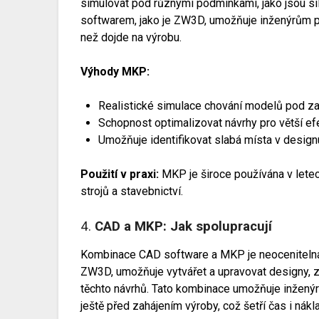
simulovat pod různými podmínkami, jako jsou sí
softwarem, jako je ZW3D, umožňuje inženýrům pr
než dojde na výrobu.
Výhody MKP:
Realistické simulace chování modelů pod z
Schopnost optimalizovat návrhy pro větší ef
Umožňuje identifikovat slabá místa v desig
Použití v praxi:
MKP je široce používána v let
strojů a stavebnictví.
4.
CAD a MKP: Jak spolupracují
Kombinace CAD software a MKP je neocenitelná p
ZW3D, umožňuje vytvářet a upravovat designy, 
těchto návrhů. Tato kombinace umožňuje inžený
ještě před zahájením výroby, což šetří čas i nákl