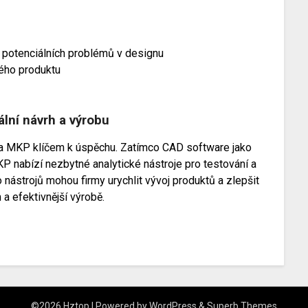
í potenciálních problémů v designu
ného produktu
lní návrh a výrobu
 a MKP klíčem k úspěchu. Zatímco CAD software jako
 nabízí nezbytné analytické nástroje pro testování a
o nástrojů mohou firmy urychlit vývoj produktů a zlepšit
 a efektivnější výrobě.
©2026 Hztop
| Powered by
WordPress
&
Superb Themes