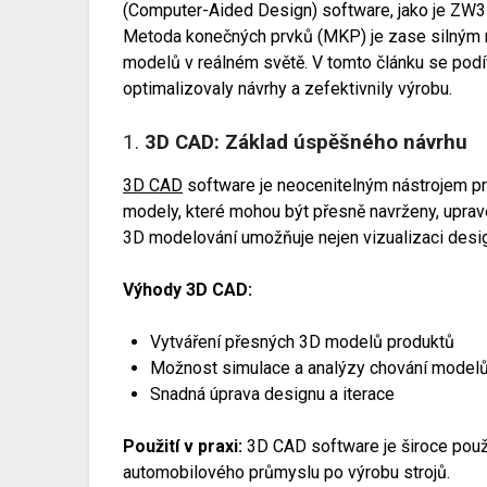
(Computer-Aided Design) software, jako je ZW3D
Metoda konečných prvků (MKP) je zase silným n
modelů v reálném světě. V tomto článku se pod
optimalizovaly návrhy a zefektivnily výrobu.
1.
3D CAD: Základ úspěšného návrhu
3D CAD
software je neocenitelným nástrojem pro
modely, které mohou být přesně navrženy, uprave
3D modelování umožňuje nejen vizualizaci designu
Výhody 3D CAD:
Vytváření přesných 3D modelů produktů
Možnost simulace a analýzy chování model
Snadná úprava designu a iterace
Použití v praxi:
3D CAD software je široce použ
automobilového průmyslu po výrobu strojů.