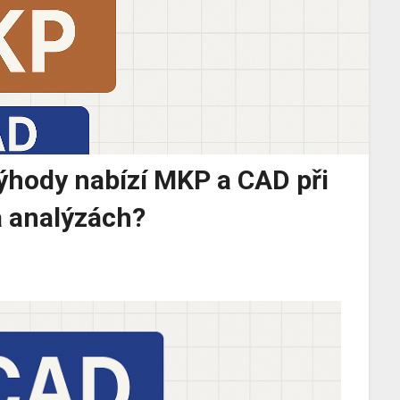
ýhody nabízí MKP a CAD při
a analýzách?