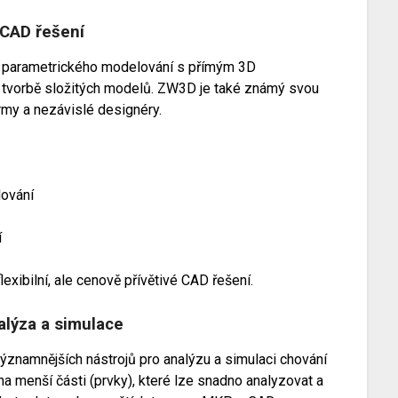
 CAD řešení
 parametrického modelování s přímým 3D
i tvorbě složitých modelů. ZW3D je také známý svou
irmy a nezávislé designéry.
ování
í
lexibilní, ale cenově přívětivé CAD řešení.
lýza a simulace
znamnějších nástrojů pro analýzu a simulaci chování
a menší části (prvky), které lze snadno analyzovat a