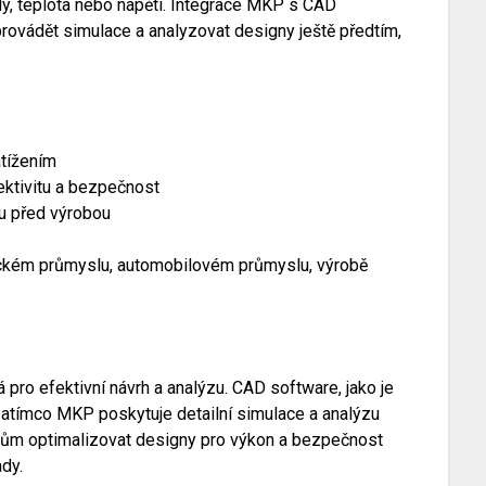
ly, teplota nebo napětí. Integrace MKP s CAD
ovádět simulace a analyzovat designy ještě předtím,
atížením
ektivitu a bezpečnost
nu před výrobou
eckém průmyslu, automobilovém průmyslu, výrobě
ro efektivní návrh a analýzu. CAD software, jako je
zatímco MKP poskytuje detailní simulace a analýzu
rům optimalizovat designy pro výkon a bezpečnost
ady.