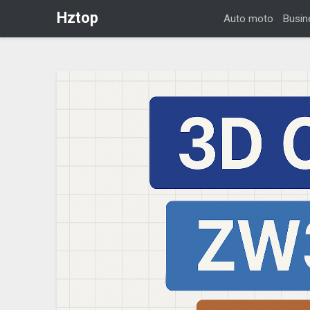
Hztop
Auto moto
Busin