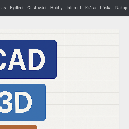
ess
Bydlení
Cestování
Hobby
Internet
Krása
Láska
Nakupo