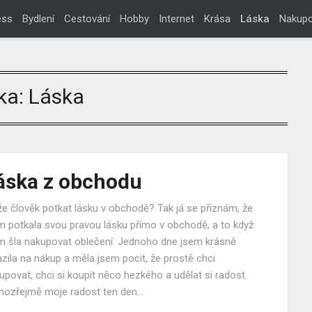
ess
Bydlení
Cestování
Hobby
Internet
Krása
Láska
Nakupo
ka:
Láska
áska z obchodu
e člověk potkat lásku v obchodě? Tak já se přiznám, že
m potkala svou pravou lásku přímo v obchodě, a to když
m šla nakupovat oblečení. Jednoho dne jsem krásně
azila na nákup a měla jsem pocit, že prostě chci
upovat, chci si koupit něco hezkého a udělat si radost.
ozřejmě moje radost ten den…