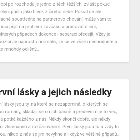
obí po rozchodu je jedno z těch těžších, zvlášť pokud
ělení přišlo jako blesk z čirého nebe. Pokud se ale
ladně soustředíte na partnerovo chování, může vám to
oci přijít na problém zavčasu a pracovat s ním,
ěkterých případech dokonce i separaci předejít. Vždy je
pozici Je naprosto normální, že se ve všem neshodnete a
e mnohdy odlišný…
rvní lásky a jejich následky
ní lásky jsou ty, na které se nezapomíná, o kterých se
ou romány, skládají se o nich básně a především je to věc,
rá potká každého z nás. Někdy skončí dobře, ale někdy
čí zklamáním a rozčarováním. První lásky jsou tu a vždy tu
ou, nikdo z nás se jim nevyhne a i když ve většině případů…