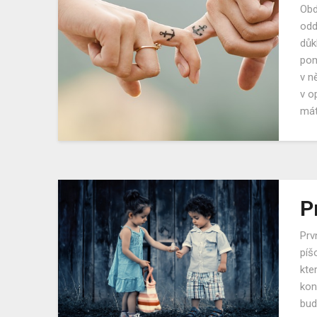
Obd
odd
důk
pom
v n
v o
mát
P
Prv
píš
kte
kon
bud