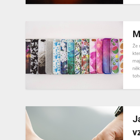
M
Že 
kte
maji
něk
toho
J
v