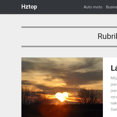
Hztop
Auto moto
Busin
Rubri
L
Můž
jse
jse
vyr
nak
Sam