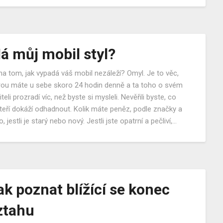
á můj mobil styl?
na tom, jak vypadá váš mobil nezáleží? Omyl. Je to věc,
rou máte u sebe skoro 24 hodin denně a ta toho o svém
teli prozradí víc, než byste si mysleli. Nevěřili byste, co
teří dokáží odhadnout. Kolik máte peněz, podle značky a
, jestli je starý nebo nový. Jestli jste opatrní a pečliví,…
ak poznat blížící se konec
ztahu