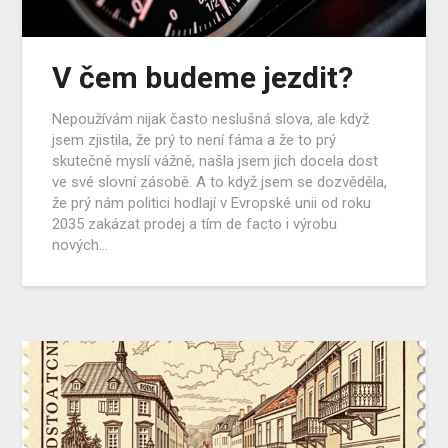
V čem budeme jezdit?
Nepoužívám nijak často neslušná slova, ale když
jsem zjistila, že prý to není fáma a že to prý
skutečně myslí vážně, našla jsem jich docela dost
ve své slovní zásobě. A to když jsem se dozvěděla,
že prý nám politici hodlají v Evropské unii od roku
2035 zakázat prodej a tím de facto i výrobu
nových…