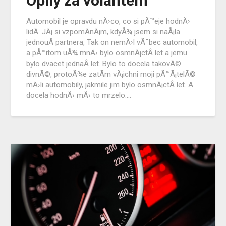
Opilý za volantem
Automobil je opravdu nÄ›co, co si pÅ™eje hodnÄ›
lidÃ­. JÃ¡ si vzpomÃ­nÃ¡m, kdyÅ¾ jsem si naÅ¡la
jednouÂ partnera, Tak on nemÄ›l vÅ¯bec automobil,
a pÅ™itom uÅ¾ mnÄ› bylo osmnÃ¡ctÂ let a jemu
bylo dvacet jednaÂ let. Bylo to docela takovÃ©
divnÃ©, protoÅ¾e zatÃ­m vÅ¡ichni moji pÅ™Ã¡telÃ©
mÄ›li automobily, jakmile jim bylo osmnÃ¡ctÂ let. A
docela hodnÄ› mÄ› to mrzelo….