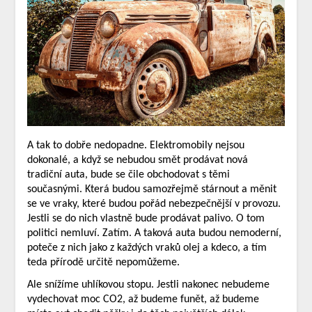
A tak to dobře nedopadne. Elektromobily nejsou
dokonalé, a když se nebudou smět prodávat nová
tradiční auta, bude se čile obchodovat s těmi
současnými. Která budou samozřejmě stárnout a měnit
se ve vraky, které budou pořád nebezpečnější v provozu.
Jestli se do nich vlastně bude prodávat palivo. O tom
politici nemluví. Zatím. A taková auta budou nemoderní,
poteče z nich jako z každých vraků olej a kdeco, a tím
teda přírodě určitě nepomůžeme.
Ale snížíme uhlíkovou stopu. Jestli nakonec nebudeme
vydechovat moc CO2, až budeme funět, až budeme