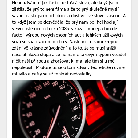
Nepoužívám nijak často neslušná slova, ale když jsem
zjistila, že prý to není fáma a že to prý skutečně myslí
vážně, našla jsem jich docela dost ve své slovní zásobě. A
to když jsem se dozvěděla, že prý nám politici hodlají
v Evropské unii od roku 2035 zakázat prodej a tím de
facto i výrobu nových osobních aut a lehkých užitkových
vozů se spalovacími motory. Našli pro to samozřejmě
zdánlivě krásné zdůvodnění, a to to, že se musí snížit
naše uhlíková stopa a že nemáme takovým typem vozidel
ničit naši přírodu a zhoršovat klima, ale tím si u mě
nepolepšili. Protože už se o tom kdysi v teoretické rovině
mluvilo a našly se už tenkrát nedostatky.