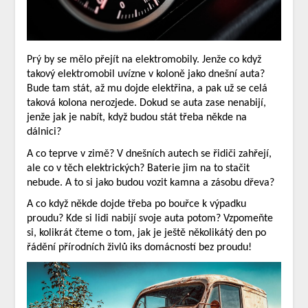
Prý by se mělo přejít na elektromobily. Jenže co když
takový elektromobil uvízne v koloně jako dnešní auta?
Bude tam stát, až mu dojde elektřina, a pak už se celá
taková kolona nerozjede. Dokud se auta zase nenabijí,
jenže jak je nabít, když budou stát třeba někde na
dálnici?
A co teprve v zimě? V dnešních autech se řidiči zahřejí,
ale co v těch elektrických? Baterie jim na to stačit
nebude. A to si jako budou vozit kamna a zásobu dřeva?
A co když někde dojde třeba po bouřce k výpadku
proudu? Kde si lidi nabijí svoje auta potom? Vzpomeňte
si, kolikrát čteme o tom, jak je ještě několikátý den po
řádění přírodních živlů iks domácností bez proudu!