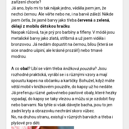
zařízení chcete?
Já ano, bylo mi to tak nějak jedno, věděla jsem jen, že
nechci černou. Ale věřte nebo ne, i na barvě záleží. Někde
jsem četla, že jasné barvy jako třeba
červená
a
zelená
,
dělají z mobilu dětskou hračku
.
Naopak růžová, ta je prý pro barbíny a fifleny. V módě jsou
metalické barvy jako zlatá, stříbrná a už jsem viděla i
bronzovou. Já nedám dopustit na černou, bílou (která se
sice snadno ušpiní, ale krásně prozáří) nebo tmavě
modrou.
A co
obal
? Líbí se vám třeba
knížková pouzdra
? Jsou
rozhodně praktická, vyrábí se i s různými vzory a mají
spoustu kapes na občanku a kartičky. Bohužel, když máte
větší mobil v knížkovém pouzdře, do kapsy už ho nedáte.
Já preferuju různé
gelové
nebo pastové obaly, které hezky
vypadají, do kapsy se taky vlezou a můžu si je ozdobit fixy
nebo barvami. Na tyhle si však dávejte bacha, jsou to jen
zadní kryty a obrazovku nechrání skoro vůbec.
No, na druhou stranu, existují v různých barvách a třeba i
plyšové pro děti.