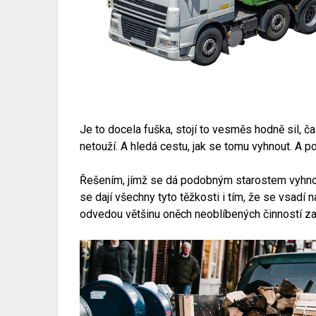
Je to docela fuška, stojí to vesměs hodně sil, č
netouží. A hledá cestu, jak se tomu vyhnout. A po
Řešením, jímž se dá podobným starostem vyhnou
se dají všechny tyto těžkosti i tím, že se vsadí
odvedou většinu oněch neoblíbených činností za 