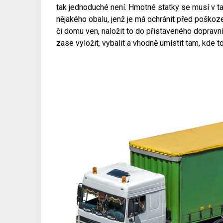
tak jednoduché není. Hmotné statky se musí v ta
nějakého obalu, jenž je má ochránit před poškoze
či domu ven, naložit to do přistaveného dopravní
zase vyložit, vybalit a vhodně umístit tam, kde 