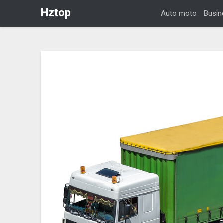
Hztop
Auto moto
Busin