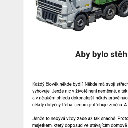
Aby bylo stěh
Každý člověk někde bydlí. Někde má svoji střech
vyhovuje. Jenže nic v životě není neměnné, a ta
a v nějakém ohledu dokonalejší, někdy právě nao
někdy dotyčný třeba i jenom potřebuje změnu. A
Jenže to nebývá vždy zase až tak snadné. Proto
majetkem, který doposud ve stávajícím domově 