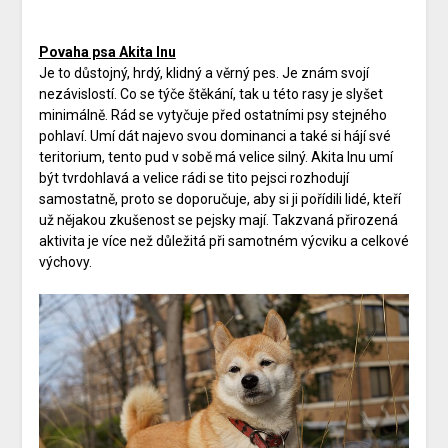
Povaha psa
Akita Inu
Je to důstojný, hrdý, klidný a věrný pes. Je znám svojí
nezávislostí. Co se týče štěkání, tak u této rasy je slyšet
minimálně. Rád se vytyčuje před ostatními psy stejného
pohlaví. Umí dát najevo svou dominanci a také si hájí své
teritorium, tento pud v sobě má velice silný. Akita Inu umí
být tvrdohlavá a velice rádi se tito pejsci rozhodují
samostatně, proto se doporučuje, aby si ji pořídili lidé, kteří
už nějakou zkušenost se pejsky mají. Takzvaná přirozená
aktivita je více než důležitá při samotném výcviku a celkové
výchovy.