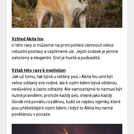
Vzhled Akita Inu
U této rasy si můžeme na první pohled všimnout velice
robustní postavy a vzpřímené uši. Jejich ocásek je jemně
zatočený a elegantní. Srst je hustá a podsaditá.
Vztah této rasy k majitelům
Jak už tomu, tak bývá u většiny psů, i Akita Inu umí být
velice oddaný své rodině, ale k cizím lidem bývá většinou
nedůvěřivý a často odtažitý. Ale samozřejmě to nemusí být
nutně pravidlem, protože každý pes, stejně jako každý
člověk má povahu rozdílnou, tudíž se najdou výjimky, které
jsou přátelštější k cizím lidem, i když to Akita Inu nemá
povětšinou v povaze.