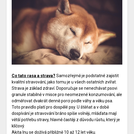
Co tato rasa a strava?
Samozřejmě je podstatné zajistit
kvalitní stravování, jako tomu je u všech ostatních zvířat.
Strava je základ zdraví. Doporučuje se nenechávat psovi
granule stabilně v misce pro neomezené konzumování, ale
odměřovat dvakrát denně porci podle váhy a věku psa.
Toto pravidlo platí pro dospělé psy. U štěňat a v době
dospívání je stravování bráno spíše volněji, mláďata mají
větší potřebu stravy, hlavně častěji z důvodu růstu, který je
klíčový.
Akita Inu se dožívá přibližně 10 až 12 let věku.