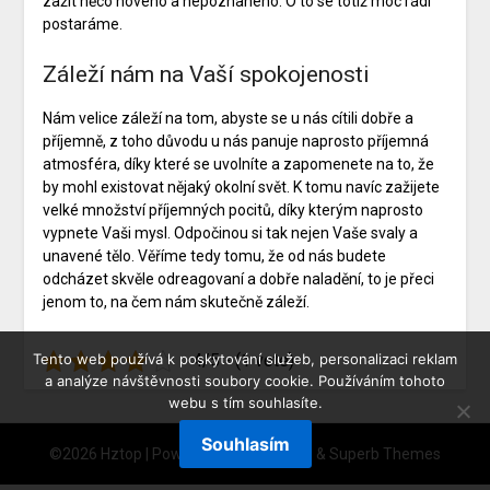
zažít něco nového a nepoznaného. O to se totiž moc rádi
postaráme.
Záleží nám na Vaší spokojenosti
Nám velice záleží na tom, abyste se u nás cítili dobře a
příjemně, z toho důvodu u nás panuje naprosto příjemná
atmosféra, díky které se uvolníte a zapomenete na to, že
by mohl existovat nějaký okolní svět. K tomu navíc zažijete
velké množství příjemných pocitů, díky kterým naprosto
vypnete Vaši mysl. Odpočinou si tak nejen Vaše svaly a
unavené tělo. Věříme tedy tomu, že od nás budete
odcházet skvěle odreagovaní a dobře naladění, to je přeci
jenom to, na čem nám skutečně záleží.
Tento web používá k poskytování služeb, personalizaci reklam
4/5 - (1 vote)
a analýze návštěvnosti soubory cookie. Používáním tohoto
webu s tím souhlasíte.
Souhlasím
©2026 Hztop
| Powered by
WordPress
&
Superb Themes