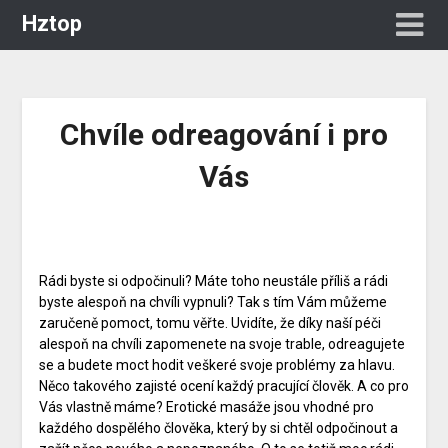
Hztop
Chvíle odreagování i pro
Vás
Rádi byste si odpočinuli? Máte toho neustále příliš a rádi
byste alespoň na chvíli vypnuli? Tak s tím Vám můžeme
zaručeně pomoct, tomu věřte. Uvidíte, že díky naší péči
alespoň na chvíli zapomenete na svoje trable, odreagujete
se a budete moct hodit veškeré svoje problémy za hlavu.
Něco takového zajisté ocení každý pracující člověk. A co pro
Vás vlastně máme?
Erotické masáže
jsou vhodné pro
každého dospělého člověka, který by si chtěl odpočinout a