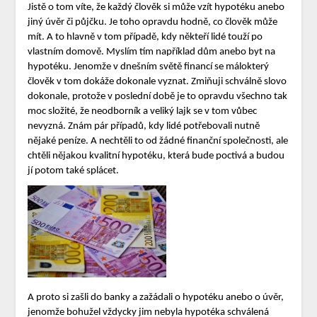
Jistě o tom víte, že každý člověk si může vzít hypotéku anebo
jiný úvěr či půjčku. Je toho opravdu hodně, co člověk může
mít. A to hlavně v tom případě, kdy někteří lidé touží po
vlastním domově. Myslím tím například dům anebo byt na
hypotéku. Jenomže v dnešním světě financí se málokterý
člověk v tom dokáže dokonale vyznat. Zmiňuji schválně slovo
dokonale, protože v poslední době je to opravdu všechno tak
moc složité, že neodborník a veliký lajk se v tom vůbec
nevyzná. Znám pár případů, kdy lidé potřebovali nutně
nějaké peníze. A nechtěli to od žádné finanční společnosti, ale
chtěli nějakou kvalitní hypotéku, která bude poctivá a budou
jí potom také splácet.
A proto si zašli do banky a zažádali o hypotéku anebo o úvěr,
jenomže bohužel vždycky jim nebyla hypotéka schválená