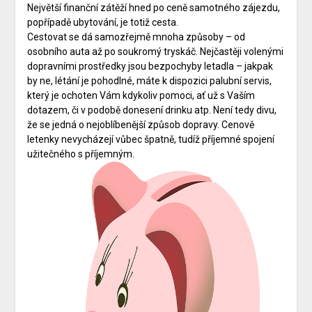
Největší finanční zátěží hned po ceně samotného zájezdu,
popřípadě ubytování, je totiž cesta.
Cestovat se dá samozřejmě mnoha způsoby – od
osobního auta až po soukromý tryskáč. Nejčastěji volenými
dopravními prostředky jsou bezpochyby letadla – jakpak
by ne, létání je pohodlné, máte k dispozici palubní servis,
který je ochoten Vám kdykoliv pomoci, ať už s Vaším
dotazem, či v podobě donesení drinku atp. Není tedy divu,
že se jedná o nejoblíbenější způsob dopravy. Cenově
letenky nevycházejí vůbec špatně, tudíž příjemné spojení
užitečného s příjemným.