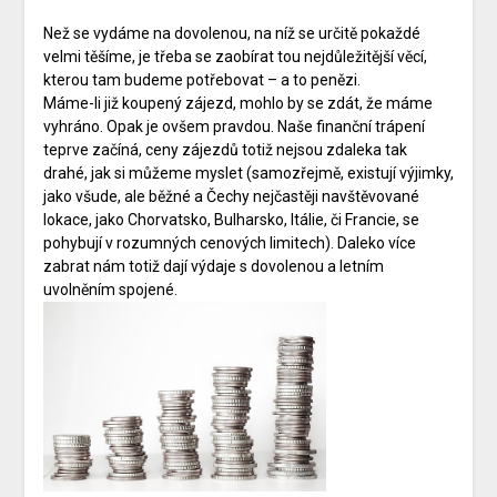
Než se vydáme na dovolenou, na níž se určitě pokaždé
velmi těšíme, je třeba se zaobírat tou nejdůležitější věcí,
kterou tam budeme potřebovat – a to penězi.
Máme-li již koupený zájezd, mohlo by se zdát, že máme
vyhráno. Opak je ovšem pravdou. Naše finanční trápení
teprve začíná, ceny zájezdů totiž nejsou zdaleka tak
drahé, jak si můžeme myslet (samozřejmě, existují výjimky,
jako všude, ale běžné a Čechy nejčastěji navštěvované
lokace, jako Chorvatsko, Bulharsko, Itálie, či Francie, se
pohybují v rozumných cenových limitech). Daleko více
zabrat nám totiž dají výdaje s dovolenou a letním
uvolněním spojené.