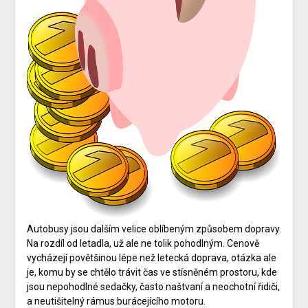
Autobusy jsou dalším velice oblíbeným způsobem dopravy.
Na rozdíl od letadla, už ale ne tolik pohodlným. Cenově
vycházejí povětšinou lépe než letecká doprava, otázka ale
je, komu by se chtělo trávit čas ve stísněném prostoru, kde
jsou nepohodlné sedačky, často naštvaní a neochotní řidiči,
a neutišitelný rámus burácejícího motoru.