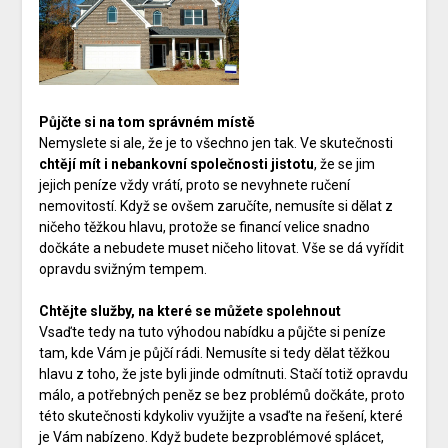
Půjčte si na tom správném místě
Nemyslete si ale, že je to všechno jen tak. Ve skutečnosti
chtějí mít i nebankovní společnosti jistotu
, že se jim
jejich peníze vždy vrátí, proto se nevyhnete ručení
nemovitostí. Když se ovšem zaručíte, nemusíte si dělat z
ničeho těžkou hlavu, protože se financí velice snadno
dočkáte a nebudete muset ničeho litovat. Vše se dá vyřídit
opravdu svižným tempem.
Chtějte služby, na které se můžete spolehnout
Vsaďte tedy na tuto výhodou nabídku a půjčte si peníze
tam, kde Vám je půjčí rádi. Nemusíte si tedy dělat těžkou
hlavu z toho, že jste byli jinde odmítnuti. Stačí totiž opravdu
málo, a potřebných peněz se bez problémů dočkáte, proto
této skutečnosti kdykoliv využijte a vsaďte na řešení, které
je Vám nabízeno. Když budete bezproblémové splácet,