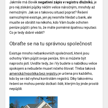
Jakmile má člověk
negativní zápis v registru dlužníků
, je
pro něj získání půjčky něčím velice náročným, mnohdy až
nemožným. Jak se s takovou situací poprat? Řešení
samozřejmě existuje, jen jej nesmíte hledat u bank, ale
musíte se obrátit na někoho, kdo Vám bude ochoten
peníze půjčit i přes to, že máte poměrně špatnou reputaci.
Co je tedy dobré vědět?
Obraťte se na tu správnou společnost
Existuje mnoho nebankovních společností, které jsou
ochotny Vám půjčit svoje peníze, tím si můžete být
naprosto jistí. Uvidíte tedy, že i Vy budete s nabídkou velice
spokojeni a nebudete muset ničeho litovat. Třeba taková
americká hypotéka bez registru
je určena pro každého,
kdo by se rád vyhnul kontrolám registrů. Díky takovému
řešení se mohou peněz dočkat i lidé, kterým by jinde prostě
nepůjčili.