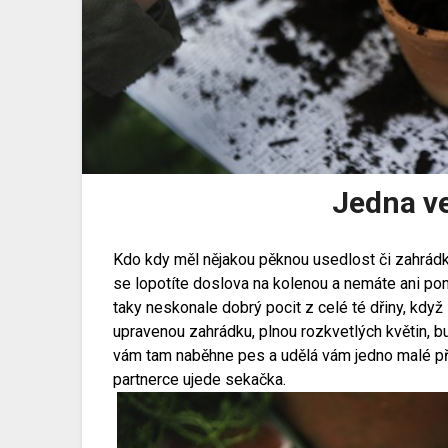
Jedna v
Kdo kdy měl nějakou pěknou usedlost či zahrádku,
se lopotíte doslova na kolenou a nemáte ani ponět
taky neskonale dobrý pocit z celé té dřiny, když
upravenou zahrádku, plnou rozkvetlých květin, buj
vám tam naběhne pes a udělá vám jedno malé př
partnerce ujede sekačka.