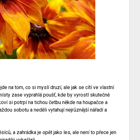
e na tom, co si myslí druzí, ale jak se cítí ve vlastní
 místy zase vyprahlá poušť, kde by vyrostl skutečně
koví si potrpí na tichou četbu někde na houpačce a
každou sobotu a neděli vytahují nejrůznější nářadí a
íců, a zahrádka je opět jako les, ale není to přece jen
raději vykašlali.