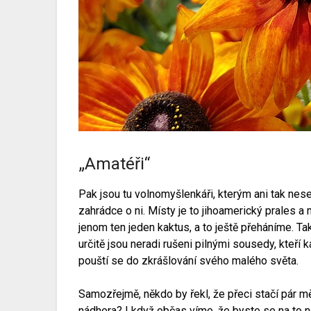
„Amatéři“
Pak jsou tu volnomyšlenkáři, kterým ani tak nesejd
zahrádce o ni. Místy je to jihoamerický prales a
jenom ten jeden kaktus, a to ještě přeháníme. Ta
určitě jsou neradi rušeni pilnými sousedy, kteří 
pouští se do zkrášlování svého malého světa.
Samozřejmě, někdo by řekl, že přeci stačí pár měs
nádhera? I když občas víme, že byste se na to nej