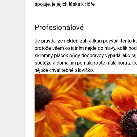
spojuje, je jejich láska k flóře.
Profesionálové
Je pravda, že někteří zahrádkáři povýšili tento 
protože všem ostatním nejde do hlavy, kolik hod
skromný plácek půdy doopravdy vypadá jako rajs
soutěže a doma jim pomalu roste malá hora z tro
nějaké chvalitebné slovíčko.