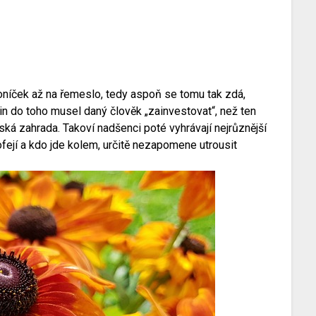
koníček až na řemeslo, tedy aspoň se tomu tak zdá,
in do toho musel daný člověk „zainvestovat“, než ten
ká zahrada. Takoví nadšenci poté vyhrávají nejrůznější
fejí a kdo jde kolem, určitě nezapomene utrousit