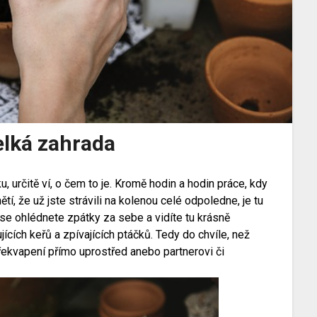
elká zahrada
 určitě ví, o čem to je. Kromě hodin a hodin práce, kdy
í, že už jste strávili na kolenou celé odpoledne, je tu
 se ohlédnete zpátky za sebe a vidíte tu krásně
ících keřů a zpívajících ptáčků. Tedy do chvíle, než
ekvapení přímo uprostřed anebo partnerovi či