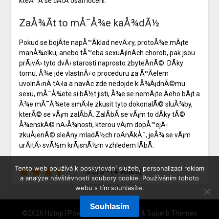
kteÅ™Ã­ se cÃ­tÃ­ osamoceni.
ZaÅ¾Ã­t to mÅ¯Å¾e kaÅ¾dÃ½
Pokud se bojÃ­te napÅ™Ã­klad nevÄ›ry, protoÅ¾e mÃ¡te
manÅ¾elku, anebo tÅ™eba sexuÃ¡lnÃ­ch chorob, pak jsou
prÃ¡vÄ› tyto dvÄ› starosti naprosto zbyteÄnÃ©. DÃ­ky
tomu, Å¾e jde vlastnÄ› o proceduru za ÃºÄelem
uvolnÄ›nÃ­ tÄ›la a navÃ­c zde nedojde k Å¾Ã¡dnÃ©mu
sexu, mÅ¯Å¾ete si bÃ½t jisti, Å¾e se nemÃ¡te Äeho bÃ¡t a
Å¾e mÅ¯Å¾ete smÄ›le zkusit tyto dokonalÃ© sluÅ¾by,
kterÃ© se vÃ¡m zalÃ­bÃ­. ZalÃ­bÃ­ se vÃ¡m to dÃ­ky tÃ©
Å¾enskÃ© nÄ›Å¾nosti, kterou vÃ¡m dopÅ™ejÃ­
zkuÅ¡enÃ© sleÄny mladÃ½ch roÄnÃ­kÅ¯, jeÅ¾ se vÃ¡m
urÄitÄ› svÃ½m krÃ¡snÃ½m vzhledem lÃ­bÃ­.
Tento web používá k poskytování služeb, personalizaci reklam
3.5/5 - (4 votes)
a analýze návštěvnosti soubory cookie. Používáním tohoto
webu s tím souhlasíte.
Souhlasím
©2026 Hztop
| Powered by
WordPress
&
Superb Themes