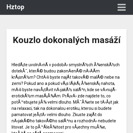
Hztop
Kouzlo dokonalých masáží
HledÃ¡te uvolnÄ›nÃ­ v podobÄ› smyslnÃ½ch Å¾enskÃ½ch
dotekÅ¯, kterÃ© budou zakonÄenÃ© nÄ›ÄÃ­m
krÃ¡snÃ½m? ChtÄ›li byste najÃ­t takovÃ© malÃ© nebe na
zemi? Pokud ano a pokud vÃ¡s lÃ¡kÃ¡ Å¾enskÃ¡ nahota,
mÄ›li byste navÅ¡tÃ­vit nÄ›jakÃ½ salÃ³n, kde se vÄ›nujÃ­
erotickÃ½m masÃ¡Å¾Ã­m
. PrÃ¡vÄ› zde najdete to, co
potÅ™ebujete jiÅ¾ velmi dlouho. MÅ¯Å¾ete se tÄ›Å¡it jak
na relaxaci, tak na dokonalou erotiku, kterou si budete
pamatovat jeÅ¡tÄ› velmi dlouho. Zkuste zajÃ­t do
nÄ›jakÃ©ho takovÃ©ho salÃ³nu a rozhodnÄ› nebudete
litovat. Je to pÅ™Ã­leÅ¾itost pro vÅ¡echny muÅ¾e,