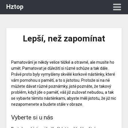
Hztop
Lepší, než zapomínat
Pamatování je někdy velice těžké a otravné, ale musíte ho
umět. Pamatovat je důležití si různé schůze a tak dále.
Právě proto byly vymyšleny skvělé
korkové nástěnky
, které
vám pomohou s pamětí, a to s jistotou. Protože si na ně
můžete dávat různé poznámky, jistě poznáte, že takový
problém, když jde o paměť, váš již zužovat nebudou, a tak
se vybavte těmito nástěnkami, abyste měli jistotu, že již nic
nezapomenete a budete stále v obraze.
Vyberte si u nás