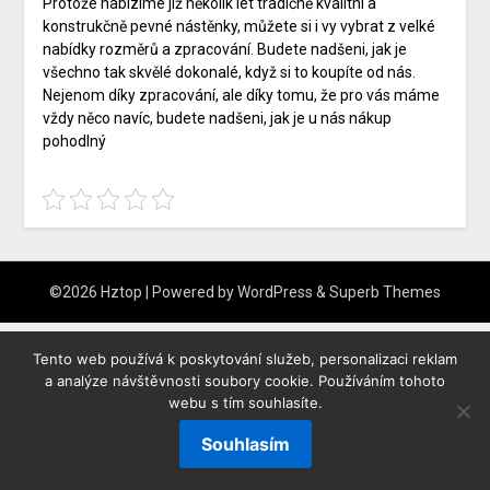
Protože nabízíme již několik let tradičně kvalitní a
konstrukčně pevné nástěnky, můžete si i vy vybrat z velké
nabídky rozměrů a zpracování. Budete nadšeni, jak je
všechno tak skvělé dokonalé, když si to koupíte od nás.
Nejenom díky zpracování, ale díky tomu, že pro vás máme
vždy něco navíc, budete nadšeni, jak je u nás nákup
pohodlný
©2026 Hztop
| Powered by
WordPress
&
Superb Themes
Tento web používá k poskytování služeb, personalizaci reklam
a analýze návštěvnosti soubory cookie. Používáním tohoto
webu s tím souhlasíte.
Souhlasím