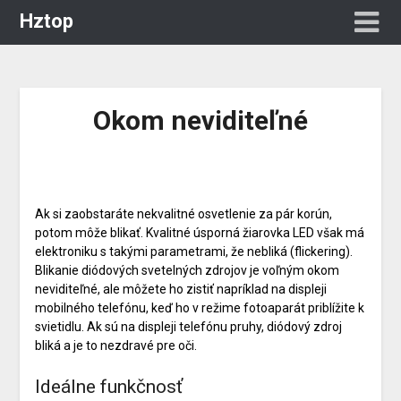
Hztop
Okom neviditeľné
Ak si zaobstaráte nekvalitné osvetlenie za pár korún,
potom môže blikať. Kvalitné úsporná
žiarovka LED
však má
elektroniku s takými parametrami, že nebliká (flickering).
Blikanie diódových svetelných zdrojov je voľným okom
neviditeľné, ale môžete ho zistiť napríklad na displeji
mobilného telefónu, keď ho v režime fotoaparát priblížite k
svietidlu. Ak sú na displeji telefónu pruhy, diódový zdroj
bliká a je to nezdravé pre oči.
Ideálne funkčnosť