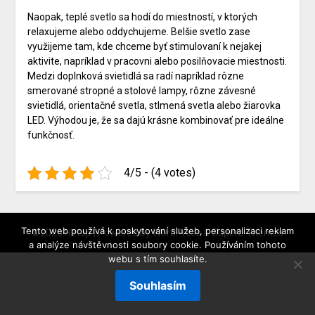
Naopak, teplé svetlo sa hodí do miestností, v ktorých
relaxujeme alebo oddychujeme. Belšie svetlo zase
využijeme tam, kde chceme byť stimulovaní k nejakej
aktivite, napríklad v pracovni alebo posilňovacie miestnosti.
Medzi doplnková svietidlá sa radí napríklad rôzne
smerované stropné a stolové lampy, rôzne závesné
svietidlá, orientačné svetla, stlmená svetla alebo žiarovka
LED. Výhodou je, že sa dajú krásne kombinovať pre ideálne
funkčnosť.
4/5 - (4 votes)
Tento web používá k poskytování služeb, personalizaci reklam
©2026 Hztop
| Powered by
WordPress
&
Superb Themes
a analýze návštěvnosti soubory cookie. Používáním tohoto
webu s tím souhlasíte.
Souhlasím