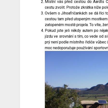
Místní vás před cestou do Aardts C
cestu zvolit. Protože zkrátka níže p
Ovšem o Jihoafričankách se dá říci to
cestou tam před utopeným mostkem vzd
zatopeném mostě projela. To víte, ž
Pokud jste jeli někdy autem po nějaké
jízdu ve srovnání s tím, co vede od s
prý není podle místního řidiče vůbec 
moc nedoporučuje používání sportov