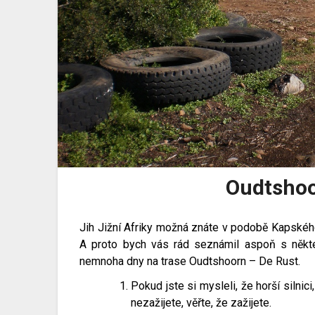
Oudtshoo
Jih Jižní Afriky možná znáte v podobě Kapského 
A proto bych vás rád seznámil aspoň s někte
nemnoha dny na trase Oudtshoorn – De Rust.
Pokud jste si mysleli, že horší silni
nezažijete, věřte, že zažijete.