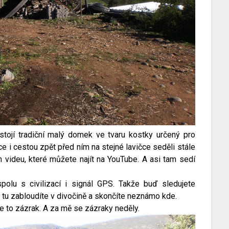
tojí tradiční malý domek ve tvaru kostky určený pro
ce i cestou zpět před ním na stejné lavičce seděli stále
ém videu, které můžete najít na YouTube. A asi tam sedí
polu s civilizací i signál GPS. Takže buď sledujete
 tu zabloudíte v divočině a skončíte neznámo kde.
e to zázrak. A za mě se zázraky neděly.