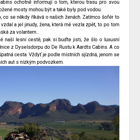
abins ochotně informují o tom, kterou trasu pro svou
oložené mosty mohou být a také byly pod vodou.
, co se někdy říkává o našich ženách. Zatímco šofér to
al a jel jinudy, žena, která mě vezla zpět, to po tom
enská za volantem…
 naší lesní cestě, pak si buďte jisti, že šlo o luxusní
ilnice z Dyselsdorpu do De Rustu k Aardts Cabins. A co
špatná cesta. Vždyť je podle místních sjízdná, jenom se
ních aut s nízkým podvozkem.