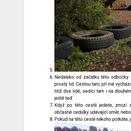
Nedaleko od začátku této odbočky s
prostý lid. Cestou tam, při mé vycház
titíž dva lidé, sedící tam i na dlouh
ještě teď.
Když po této cestě jedete, zmizí s
občasné cedulky udávající směr, nebo
Pokud na této cestě někoho potkáte, j