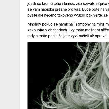
jestli se kromě toho i lámou, zda užíváte nějaké
se vám nabídka přesně pro vás. Bude poté na v
byste ale něčeho takového využili, pak věřte, ž
Mnohdy pokud se namíchají šampóny na míru, m
zakoupíte v obchodech. I vy máte možnost něčeh
rady a máte pocit, že jste vyzkoušeli už opravdu