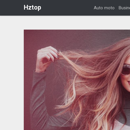
Hztop
Auto moto
Busin