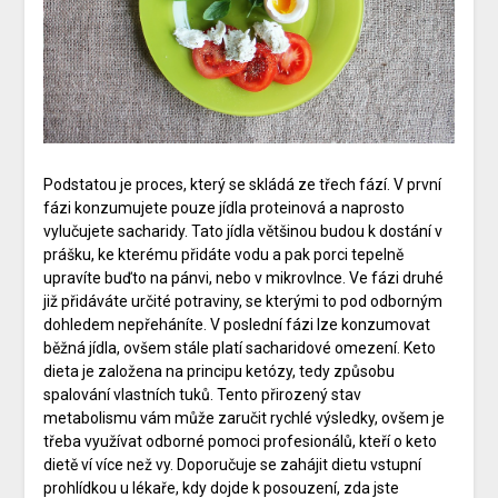
Podstatou je proces, který se skládá ze třech fází. V první
fázi konzumujete pouze jídla proteinová a naprosto
vylučujete sacharidy. Tato jídla většinou budou k dostání v
prášku, ke kterému přidáte vodu a pak porci tepelně
upravíte buďto na pánvi, nebo v mikrovlnce. Ve fázi druhé
již přidáváte určité potraviny, se kterými to pod odborným
dohledem nepřeháníte. V poslední fázi lze konzumovat
běžná jídla, ovšem stále platí sacharidové omezení. Keto
dieta je založena na principu ketózy, tedy způsobu
spalování vlastních tuků. Tento přirozený stav
metabolismu vám může zaručit rychlé výsledky, ovšem je
třeba využívat odborné pomoci profesionálů, kteří o keto
dietě ví více než vy. Doporučuje se zahájit dietu vstupní
prohlídkou u lékaře, kdy dojde k posouzení, zda jste