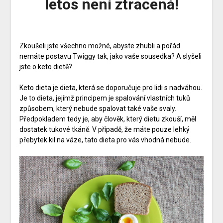
letos není ztracená!
Zkoušeli jste všechno možné, abyste zhubli a pořád
nemáte postavu Twiggy tak, jako vaše sousedka? A slyšeli
jste o keto dietě?
Keto dieta je dieta, která se doporučuje pro lidi s nadváhou.
Je to dieta, jejímž principem je spalování vlastních tuků
způsobem, který nebude spalovat také vaše svaly.
Předpokladem tedy je, aby člověk, který dietu zkouší, měl
dostatek tukové tkáně. V případě, že máte pouze lehký
přebytek kil na váze, tato dieta pro vás vhodná nebude.