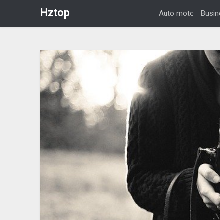
Hztop
Auto moto
Busin