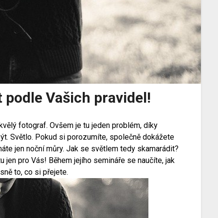
t podle Vašich pravidel!
skvělý fotograf. Ovšem je tu jeden problém, díky
být. Světlo. Pokud si porozumíte, společně dokážete
máte jen noční můry. Jak se světlem tedy skamarádit?
tu jen pro Vás! Během jejího semináře se naučíte, jak
ně to, co si přejete.