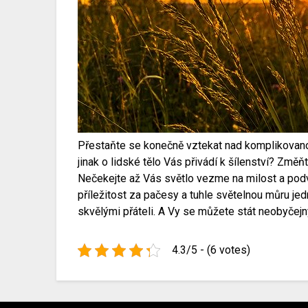
Přestaňte se konečně vztekat nad komplikovanost
jinak o lidské tělo Vás přivádí k šílenství? Změň
Nečekejte až Vás světlo vezme na milost a podv
příležitost za pačesy a tuhle světelnou můru j
skvělými přáteli. A Vy se můžete stát neobyčej
4.3/5 - (6 votes)