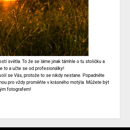
í světla. To že se láme jinak támhle o tu stoličku a
te to a učte se od profesionálky!
olí se Vás, protože to se nikdy nestane. Popadněte
ednou pro vždy proměňte v krásného motýla. Můžete být
ným fotografem!