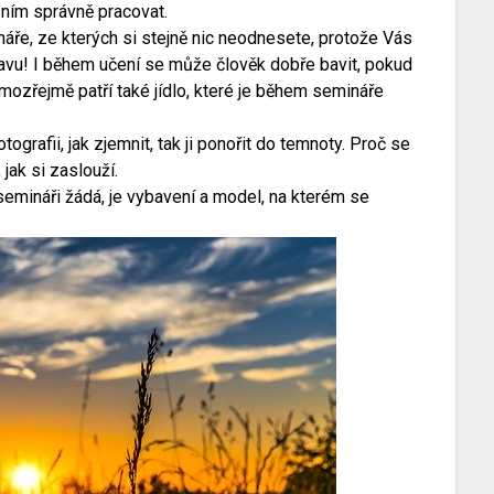
s ním správně pracovat.
ře, ze kterých si stejně nic neodnesete, protože Vás
bavu! I během učení se může člověk dobře bavit, pokud
mozřejmě patří také jídlo, které je během semináře
ografii, jak zjemnit, tak ji ponořit do temnoty. Proč se
jak si zaslouží.
 semináři žádá, je vybavení a model, na kterém se