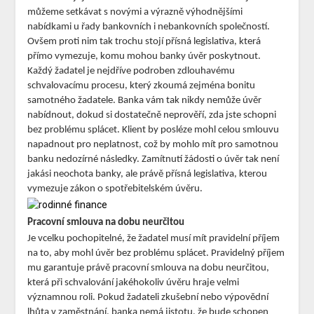
můžeme setkávat s novými a výrazně výhodnějšími
nabídkami u řady bankovních i nebankovních společností.
Ovšem proti nim tak trochu stojí přísná legislativa, která
přímo vymezuje, komu mohou banky úvěr poskytnout.
Každý žadatel je nejdříve podroben zdlouhavému
schvalovacímu procesu, který zkoumá zejména bonitu
samotného žadatele. Banka vám tak nikdy nemůže úvěr
nabídnout, dokud si dostatečně neprověří, zda jste schopni
bez problému splácet. Klient by posléze mohl celou smlouvu
napadnout pro neplatnost, což by mohlo mít pro samotnou
banku nedozírné následky. Zamítnutí žádosti o úvěr tak není
jakási neochota banky, ale právě přísná legislativa, kterou
vymezuje zákon o spotřebitelském úvěru.
Pracovní smlouva na dobu neurčitou
Je vcelku pochopitelné, že žadatel musí mít pravidelní příjem
na to, aby mohl úvěr bez problému splácet. Pravidelný příjem
mu garantuje právě pracovní smlouva na dobu neurčitou,
která při schvalování jakéhokoliv úvěru hraje velmi
významnou roli. Pokud žadateli zkušební nebo výpovědní
lhůta v zaměstnání, banka nemá jistotu, že bude schopen