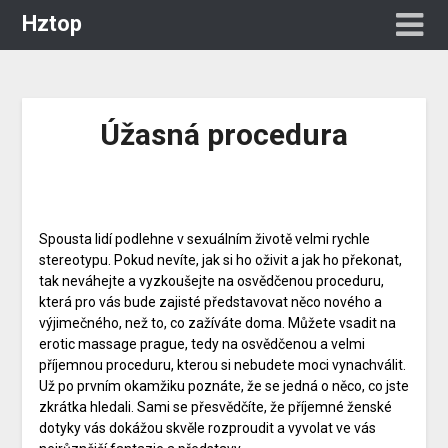
Hztop
Úžasná procedura
Spousta lidí podlehne v sexuálním životě velmi rychle
stereotypu. Pokud nevíte, jak si ho oživit a jak ho překonat,
tak neváhejte a vyzkoušejte na osvědčenou proceduru,
která pro vás bude zajisté představovat něco nového a
výjimečného, než to, co zažíváte doma. Můžete vsadit na
erotic massage prague
, tedy na osvědčenou a velmi
příjemnou proceduru, kterou si nebudete moci vynachválit.
Už po prvním okamžiku poznáte, že se jedná o něco, co jste
zkrátka hledali. Sami se přesvědčíte, že příjemné ženské
dotyky vás dokážou skvěle rozproudit a vyvolat ve vás