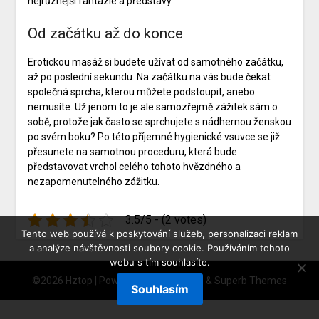
nejrůznější fantazie a představy.
Od začátku až do konce
Erotickou masáž si budete užívat od samotného začátku,
až po poslední sekundu. Na začátku na vás bude čekat
společná sprcha, kterou můžete podstoupit, anebo
nemusíte. Už jenom to je ale samozřejmě zážitek sám o
sobě, protože jak často se sprchujete s nádhernou ženskou
po svém boku? Po této příjemné hygienické vsuvce se již
přesunete na samotnou proceduru, která bude
představovat vrchol celého tohoto hvězdného a
nezapomenutelného zážitku.
3.5/5 - (2 votes)
Tento web používá k poskytování služeb, personalizaci reklam
a analýze návštěvnosti soubory cookie. Používáním tohoto
webu s tím souhlasíte.
©2026 Hztop
| Powered by
WordPress
&
Superb Themes
Souhlasím