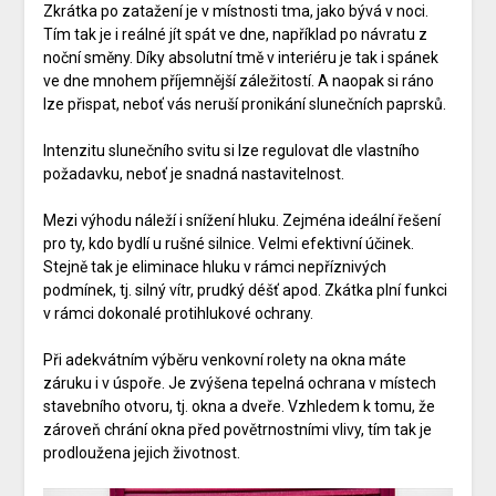
Zkrátka po zatažení je v místnosti tma, jako bývá v noci.
Tím tak je i reálné jít spát ve dne, například po návratu z
noční směny. Díky absolutní tmě v interiéru je tak i spánek
ve dne mnohem příjemnější záležitostí. A naopak si ráno
lze přispat, neboť vás neruší pronikání slunečních paprsků.
Intenzitu slunečního svitu si lze regulovat dle vlastního
požadavku, neboť je snadná nastavitelnost.
Mezi výhodu náleží i snížení hluku. Zejména ideální řešení
pro ty, kdo bydlí u rušné silnice. Velmi efektivní účinek.
Stejně tak je eliminace hluku v rámci nepříznivých
podmínek, tj. silný vítr, prudký déšť apod. Zkátka plní funkci
v rámci dokonalé protihlukové ochrany.
Při adekvátním výběru
venkovní rolety na okna
máte
záruku i v úspoře. Je zvýšena tepelná ochrana v místech
stavebního otvoru, tj. okna a dveře. Vzhledem k tomu, že
zároveň chrání okna před povětrnostními vlivy, tím tak je
prodloužena jejich životnost.