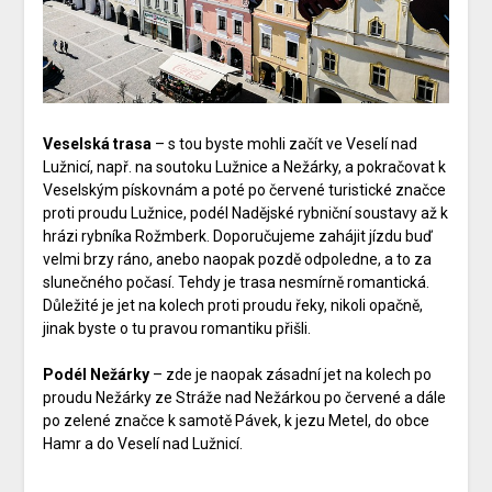
Veselská trasa
– s tou byste mohli začít ve Veselí nad
Lužnicí, např. na soutoku Lužnice a Nežárky, a pokračovat k
Veselským pískovnám a poté po červené turistické značce
proti proudu Lužnice, podél Nadějské rybniční soustavy až k
hrázi rybníka Rožmberk. Doporučujeme zahájit jízdu buď
velmi brzy ráno, anebo naopak pozdě odpoledne, a to za
slunečného počasí. Tehdy je trasa nesmírně romantická.
Důležité je jet na kolech proti proudu řeky, nikoli opačně,
jinak byste o tu pravou romantiku přišli.
Podél Nežárky
– zde je naopak zásadní jet na kolech po
proudu Nežárky ze Stráže nad Nežárkou po červené a dále
po zelené značce k samotě Pávek, k jezu Metel, do obce
Hamr a do Veselí nad Lužnicí.