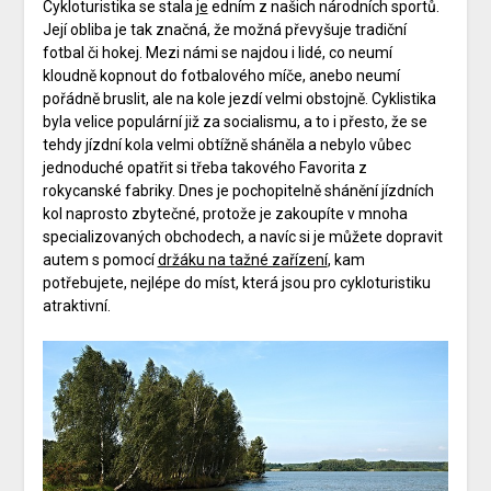
Cykloturistika se stala
je
edním z našich národních sportů.
Její obliba je tak značná, že možná převyšuje tradiční
fotbal či hokej. Mezi námi se najdou i lidé, co neumí
kloudně kopnout do fotbalového míče, anebo neumí
pořádně bruslit, ale na kole jezdí velmi obstojně.
Cyklistika
byla velice populární již za socialismu, a to i přesto, že se
tehdy jízdní kola velmi obtížně sháněla a nebylo vůbec
jednoduché opatřit si třeba takového Favorita z
rokycanské fabriky. Dnes je pochopitelně shánění jízdních
kol naprosto zbytečné, protože je zakoupíte v mnoha
specializovaných obchodech, a navíc si je můžete dopravit
autem s pomocí
držáku na tažné zařízení
, kam
potřebujete, nejlépe do míst, která jsou pro cykloturistiku
atraktivní.