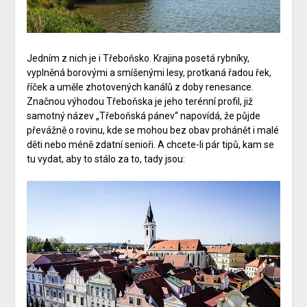
Jedním z nich je i Třeboňsko. Krajina posetá rybníky,
vyplněná borovými a smíšenými lesy, protkaná řadou řek,
říček a uměle zhotovených kanálů z doby renesance.
Značnou výhodou Třeboňska je jeho terénní profil, již
samotný název „Třeboňská pánev“ napovídá, že půjde
převážně o rovinu, kde se mohou bez obav prohánět i malé
děti nebo méně zdatní senioři. A chcete-li pár tipů, kam se
tu vydat, aby to stálo za to, tady jsou: